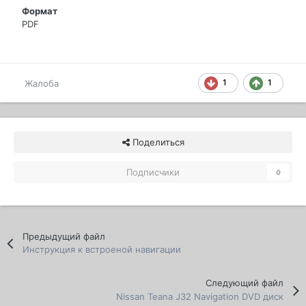
Формат
PDF
1
1
Жалоба
Поделиться
Подписчики
0
Предыдущий файл
Инструкция к встроеной навигации
Следующий файл
Nissan Teana J32 Navigation DVD диск