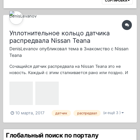
СОРТИРОВКА
Уплотнительное кольцо датчика
распредвала Nissan Teana
DenisLevanov
опубликовал тема в
Знакомство с Nissan
Teana
Сочащийся датчик распредвала на Nissan Teana это не
новость. Каждый с этим сталкивается рано или поздно. И
менять его надо. И вот номерочек данной так сказать
детальки. Кольцо датчика расположения распредвала
Nissan 22131-4M505: Можно пойти иным путем. Идем в
автомагазин и подбираем з...
(и ещё 3 )
10 марта, 2017
датчик
распредвал
Глобальный поиск по порталу