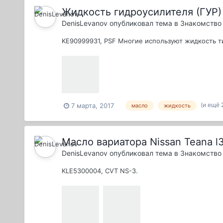
Жидкость гидроусилителя (ГУР) 
DenisLevanov
опубликовал тема в
Знакомство 
KE90999931, PSF Многие используют жидкость ти
(и ещё 
7 марта, 2017
масло
жидкость
Масло вариатора Nissan Teana l
DenisLevanov
опубликовал тема в
Знакомство 
KLE5300004, CVT NS-3.