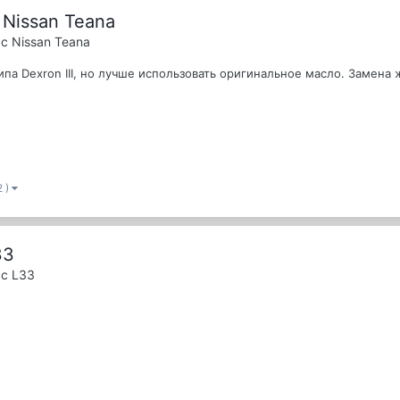
Nissan Teana
с Nissan Teana
па Dexron III, но лучше использовать оригинальное масло. Замена 
2 )
33
с L33