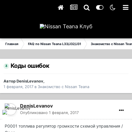
Главная
FAQ по Nissan Teana L33/J32/J31
Знакомство с Nissan Tea
Коды ошибок
Автор
DenisLevanov
,
1 февраля, 2017
в
Знакомство с Nissan Teana
DenisLevanov
Опубликовано
1 февраля, 2017
P0001 топлива регулятор громкости схемой управления /