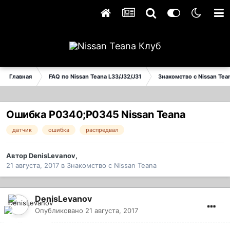
Главная
FAQ по Nissan Teana L33/J32/J31
Знакомство с Nissan Tea
Ошибка P0340;P0345 Nissan Teana
датчик
ошибка
распредвал
Автор
DenisLevanov
,
21 августа, 2017
в
Знакомство с Nissan Teana
DenisLevanov
Опубликовано
21 августа, 2017