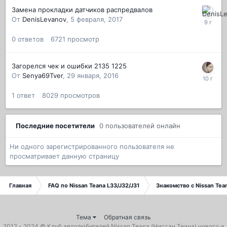
Замена прокладки датчиков распредвалов
От
DenisLevanov
,
5 февраля, 2017
0
ответов
6721
просмотр
Загорелся чек и ошибки 2135 1225
От
Senya69Tver
,
29 января, 2016
1
ответ
8029
просмотров
Последние посетители
0 пользователей онлайн
Ни одного зарегистрированного пользователя не
просматривает данную страницу
Главная
FAQ по Nissan Teana L33/J32/J31
Знакомство с Nissan Tea
Тема
Обратная связь
2012 - 2024 ©
Клуб автолюбителей Nissan Teana (Ниссан Теана)
нового и