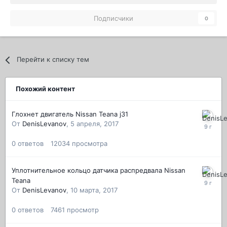
Подписчики
0
Перейти к списку тем
Похожий контент
Глохнет двигатель Nissan Teana j31
От
DenisLevanov
,
5 апреля, 2017
0
ответов
12034
просмотра
Уплотнительное кольцо датчика распредвала Nissan
Teana
От
DenisLevanov
,
10 марта, 2017
0
ответов
7461
просмотр